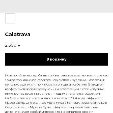
Calatrava
2 500
₽
В корзину
Испанский визионер Сантьяго Калатрава известен во всем мире как
архитектор, инженер-строитель, скульптор и художник. Известный
не только зданиями, но и мостами, он сделал себе имя благодаря
неофутуристическим сооружениям, сочетающим в себе искусные
инженерные решения с впечатляющим визуальным эффектом.
От Олимпийского спортивного комплекса 2004 года в Афинах и
Музея завтрашнего дня до моста мира в Калгари, моста Аламильо в
Севилье и моста Мухер в Буэнос-Айресе - творения Калатравы
демонстрируют особый интерес к точке соприкосновения