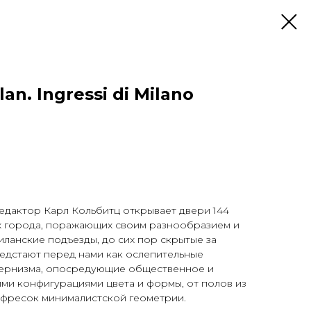
an. Ingressi di Milano
едактор Карл Кольбитц открывает двери 144
 города, поражающих своим разнообразием и
иланские подъезды, до сих пор скрытые за
едстают перед нами как ослепительные
дернизма, опосредующие общественное и
ми конфигурациями цвета и формы, от полов из
 фресок минималистской геометрии.