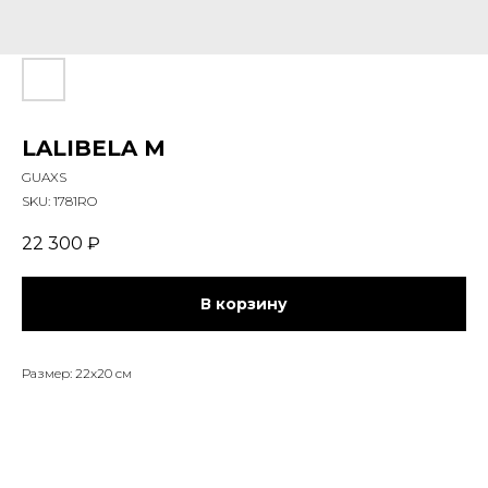
LALIBELA M
GUAXS
SKU:
1781RO
22 300
₽
В корзину
Размер: 22х20 см