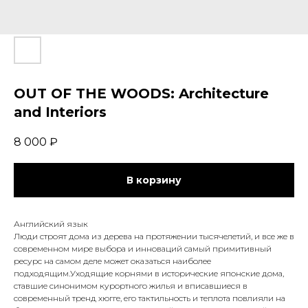
OUT OF THE WOODS: Architecture
and Interiors
8 000
₽
В корзину
Английский язык
Люди строят дома из дерева на протяжении тысячелетий, и все же в
современном мире выбора и инноваций самый примитивный
ресурс на самом деле может оказаться наиболее
подходящим.Уходящие корнями в исторические японские дома,
ставшие синонимом курортного жилья и вписавшиеся в
современный тренд хюгге, его тактильность и теплота повлияли на