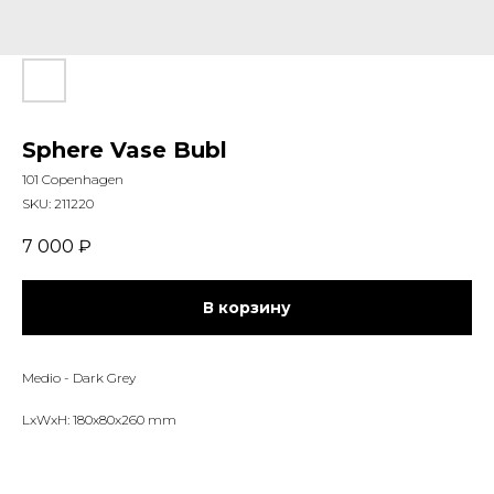
Sphere Vase Bubl
101 Copenhagen
SKU:
211220
7 000
₽
В корзину
Medio - Dark Grey
LxWxH: 180x80x260 mm