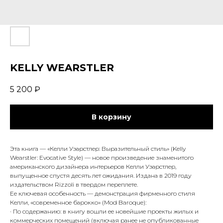
KELLY WEARSTLER
5 200
₽
В корзину
Эта книга — «Келли Уэарстлер: Выразительный стиль» (Kelly
Wearstler: Evocative Style) — новое произведение знаменитого
американского дизайнера интерьеров Келли Уэарстлер,
выпущенное спустя десять лет ожидания. Издана в 2019 году
издательством Rizzoli в твердом переплете.
Ее ключевая особенность — демонстрация фирменного стиля
Келли, «современное барокко» (Mod Baroque):
· По содержанию: в книгу вошли ее новейшие проекты жилых и
коммерческих помещений (включая ранее не опубликованные