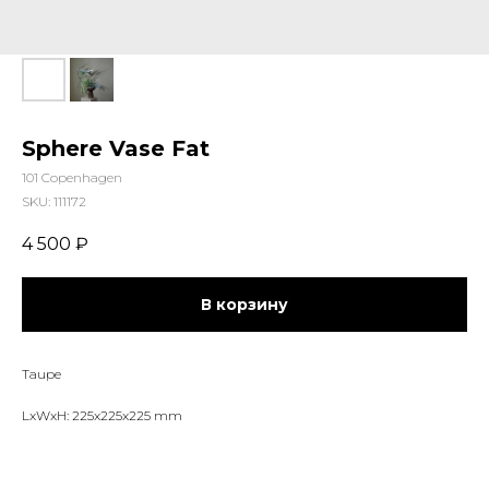
Sphere Vase Fat
101 Copenhagen
SKU:
111172
4 500
₽
В корзину
Taupe
LxWxH: 225x225x225 mm