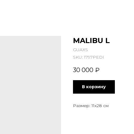
MALIBU L
GUAXS
SKU:
1797PEDI
30 000
₽
В корзину
Размер: 11х28 см