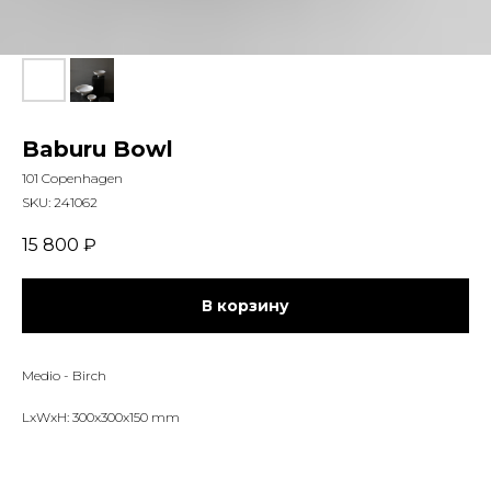
Baburu Bowl
101 Copenhagen
SKU:
241062
15 800
₽
В корзину
Medio - Birch
LxWxH: 300x300x150 mm