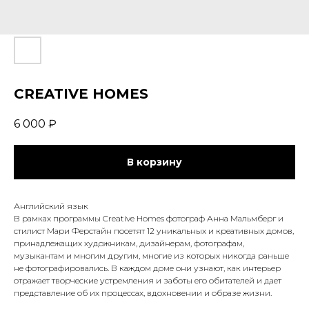
CREATIVE HOMES
6 000
₽
В корзину
Английский язык
В рамках программы Creative Homes фотограф Анна Мальмберг и
стилист Мари Ферстайн посетят 12 уникальных и креативных домов,
принадлежащих художникам, дизайнерам, фотографам,
музыкантам и многим другим, многие из которых никогда раньше
не фотографировались. В каждом доме они узнают, как интерьер
отражает творческие устремления и заботы его обитателей и дает
представление об их процессах, вдохновении и образе жизни.