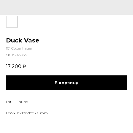
Duck Vase
101 Copenhagen
SKU:
245033
17 200
₽
В корзину
Fat — Taupe
LxWxH: 210x210x355 mm