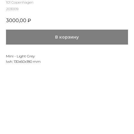
101 Copenhagen
203009
3000,00
₽
В корзину
Mini - Light Grey
lwh: 130x60x180 mm