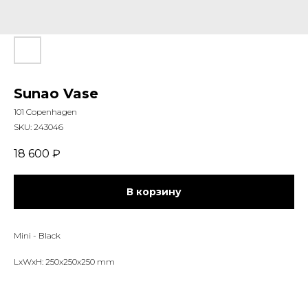
Sunao Vase
101 Copenhagen
SKU:
243046
18 600
₽
В корзину
Mini - Black
LxWxH: 250x250x250 mm