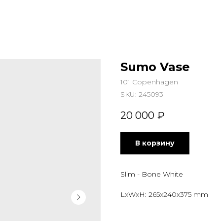
Sumo Vase
101 Copenhagen
SKU:
245093
20 000
₽
В корзину
Slim - Bone White
LxWxH: 265x240x375 mm