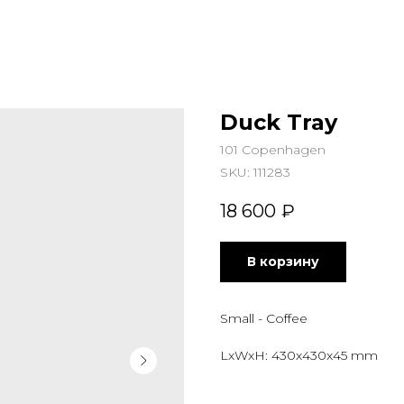
Duck Tray
101 Copenhagen
SKU:
111283
18 600
₽
В корзину
Small - Coffee
LxWxH: 430x430x45 mm