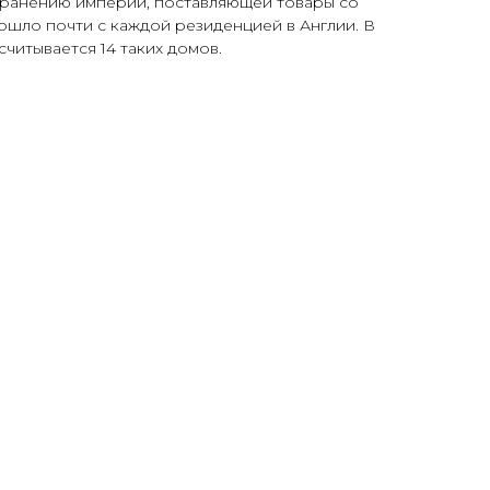
транению империи, поставляющей товары со
ошло почти с каждой резиденцией в Англии. В
читывается 14 таких домов.