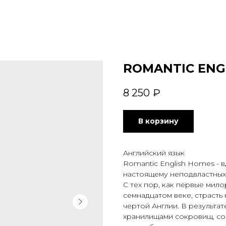
ROMANTIC ENG
8 250
₽
В корзину
Английский язык
Romantic English Homes - 
настоящему неподвластных
С тех пор, как первые мил
семнадцатом веке, страсть
чертой Англии. В результа
хранилищами сокровищ, со