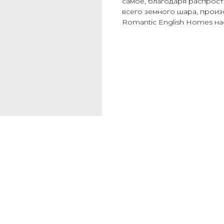
самое, благодаря распрос
всего земного шара, произ
Romantic English Homes нас